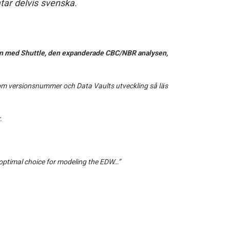
tar delvis svenska.
ion med Shuttle, den expanderade CBC/NBR analysen,
 om versionsnummer och Data Vaults utveckling så läs
.
 “optimal choice for modeling the EDW…”