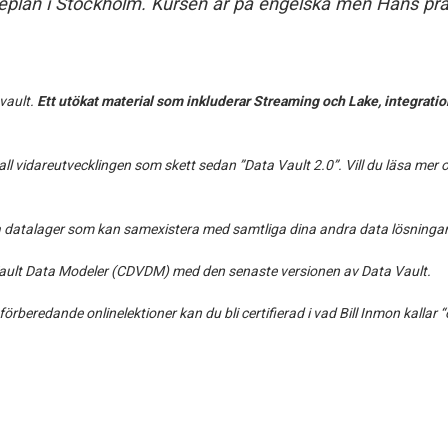
replan i Stockholm. Kursen är på engelska men Hans pra
vault.
Ett utökat material som inkluderar Streaming och Lake, integrat
l vidareutvecklingen som skett sedan ”Data Vault 2.0”. Vill du läsa mer
la datalager som kan samexistera med samtliga dina andra data lösningar
a Vault Data Modeler (CDVDM) med den senaste versionen av Data Vault.
rberedande onlinelektioner kan du bli certifierad i vad Bill Inmon kallar