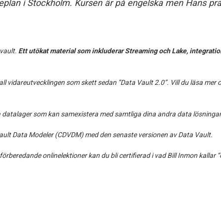
replan i Stockholm. Kursen är på engelska men Hans pra
vault.
Ett utökat material som inkluderar Streaming och Lake, integrat
l vidareutvecklingen som skett sedan ”Data Vault 2.0”. Vill du läsa mer
la datalager som kan samexistera med samtliga dina andra data lösningar
a Vault Data Modeler (CDVDM) med den senaste versionen av Data Vault.
rberedande onlinelektioner kan du bli certifierad i vad Bill Inmon kallar