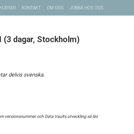
KURSER
KONTAKT
OM OSS
JOBBA HOS OSS
 (3 dagar, Stockholm)
tar delvis svenska.
 om versionsnummer och Data Vaults utveckling så läs