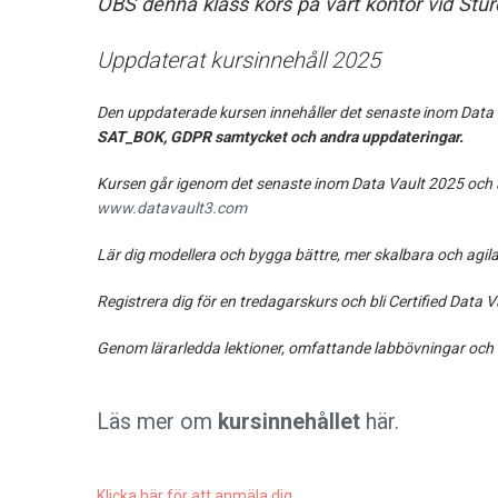
OBS denna klass körs på vårt kontor vid Stu
Uppdaterat kursinnehåll 2025
Den uppdaterade kursen innehåller det senaste inom Data 
SAT_BOK, GDPR samtycket och andra uppdateringar.
Kursen går igenom det senaste inom Data Vault 2025 och al
www.datavault3.com
Lär dig modellera och bygga bättre, mer skalbara och agi
Registrera dig för en tredagarskurs och bli Certified Dat
Genom lärarledda lektioner, omfattande labbövningar och fö
Läs mer om
kursinnehållet
här.
Klicka här för att anmäla dig