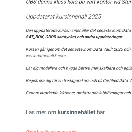
OBS denna klass körs på vårt kontor vid Stu
Uppdaterat kursinnehåll 2025
Den uppdaterade kursen innehåller det senaste inom Data 
SAT_BOK, GDPR samtycket och andra uppdateringar.
Kursen går igenom det senaste inom Data Vault 2025 och al
www.datavault3.com
Lär dig modellera och bygga bättre, mer skalbara och agi
Registrera dig för en tredagarskurs och bli Certified Dat
Genom lärarledda lektioner, omfattande labbövningar och fö
Läs mer om
kursinnehållet
här.
Klicka här för att anmäla dig