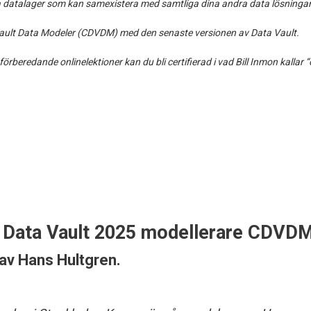
la datalager som kan samexistera med samtliga dina andra data lösningar
a Vault Data Modeler (CDVDM) med den senaste versionen av Data Vault.
rberedande onlinelektioner kan du bli certifierad i vad Bill Inmon kallar
d Data Vault 2025 modellerare CDVDM
 av
Hans Hultgren
.