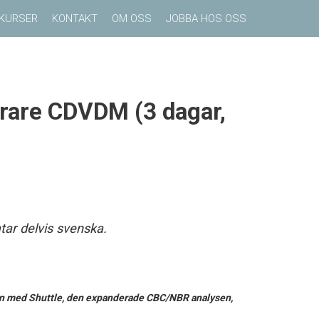
KURSER
KONTAKT
OM OSS
JOBBA HOS OSS
erare CDVDM (3 dagar,
tar delvis svenska.
ion med Shuttle, den expanderade CBC/NBR analysen,