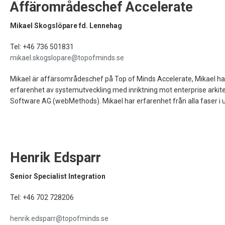
Affärområdeschef Accelerate
Mikael Skogslöpare fd. Lennehag
Tel: +46 736 501831
mikael.skogslopare@topofminds.se
Mikael är affärsområdeschef på Top of Minds Accelerate, Mikael har
erfarenhet av systemutveckling med inriktning mot enterprise arkit
Software AG (webMethods). Mikael har erfarenhet från alla faser i utv
Henrik Edsparr
Senior Specialist Integration
Tel: +46 702 728206
henrik.edsparr@topofminds.se