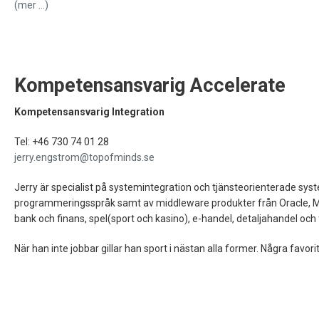
(mer …)
Kompetensansvarig Accelerate
Kompetensansvarig Integration
Tel: +46 730 74 01 28
jerry.engstrom@topofminds.se
Jerry är specialist på systemintegration och tjänsteorienterade sys
programmeringsspråk samt av middleware produkter från Oracle, M
bank och finans, spel(sport och kasino), e-handel, detaljahandel oc
När han inte jobbar gillar han sport i nästan alla former. Några favor