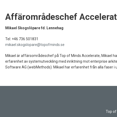
Affärområdeschef Accelera
Mikael Skogslöpare fd. Lennehag
Tel: +46 736 501831
mikael.skogslopare@topofminds.se
Mikael är affärsområdeschef på Top of Minds Accelerate, Mikael har
erfarenhet av systemutveckling med inriktning mot enterprise arkit
Software AG (webMethods). Mikael har erfarenhet från alla faser i utv
Top of