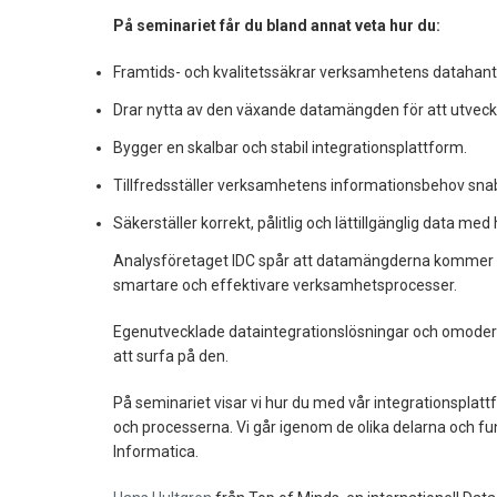
På seminariet får du bland annat veta hur du:
Framtids- och kvalitetssäkrar verksamhetens datahant
Drar nytta av den växande datamängden för att utvec
Bygger en skalbar och stabil integrationsplattform.
Tillfredsställer verksamhetens informationsbehov snabb
Säkerställer korrekt, pålitlig och lättillgänglig data med
Analysföretaget IDC spår att datamängderna kommer att
smartare och effektivare verksamhetsprocesser.
Egenutvecklade dataintegrationslösningar och omoderna
att surfa på den.
På seminariet visar vi hur du med vår integrationspla
och processerna. Vi går igenom de olika delarna och fu
Informatica.