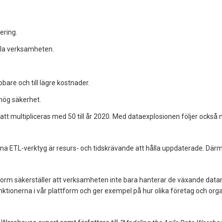
ering.
kla verksamheten.
are och till lägre kostnader.
 hög säkerhet.
 multipliceras med 50 till år 2020. Med dataexplosionen följer också n
 ETL-verktyg är resurs- och tidskrävande att hålla uppdaterade. Därmed
ttform säkerställer att verksamheten inte bara hanterar de växande dat
nktionerna i vår plattform och ger exempel på hur olika företag och or