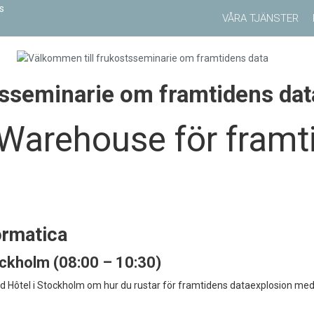
VÅRA TJÄNSTER
tsseminarie om framtidens dat
 Warehouse för framt
ormatica
ckholm (08:00 – 10:30)
d Hôtel i Stockholm om hur du rustar för framtidens dataexplosion me