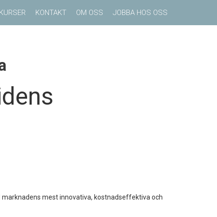
KURSER
KONTAKT
OM OSS
JOBBA HOS OSS
a
idens
d marknadens mest innovativa, kostnadseffektiva och