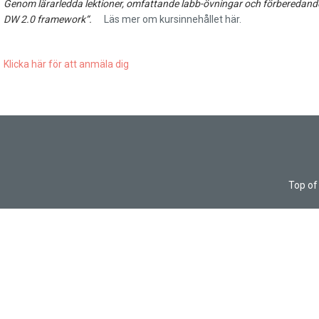
Genom lärarledda lektioner, omfattande labb-övningar och förberedande vi
DW 2.0 framework“.
Läs mer om kursinnehållet här.
Klicka här för att anmäla dig
Top of