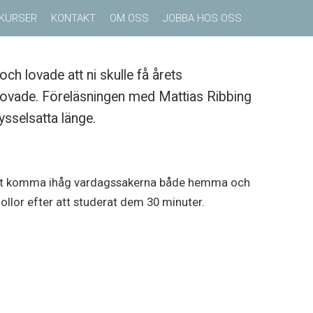
KURSER
KONTAKT
OM OSS
JOBBA HOS OSS
ch lovade att ni skulle få årets
i lovade. Föreläsningen med Mattias Ribbing
sselsatta länge.
på att komma ihåg vardagssakerna både hemma och
llor efter att studerat dem 30 minuter.