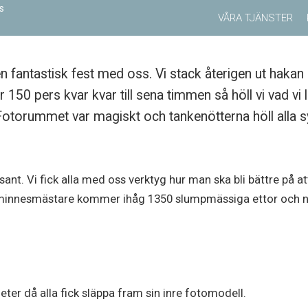
VÅRA TJÄNSTER
n fantastisk fest med oss. Vi stack återigen ut hakan o
150 pers kvar kvar till sena timmen så höll vi vad v
otorummet var magiskt och tankenötterna höll alla sy
ssant. Vi fick alla med oss verktyg hur man ska bli bättre 
k minnesmästare kommer ihåg 1350 slumpmässiga ettor och no
eter då alla fick släppa fram sin inre fotomodell.