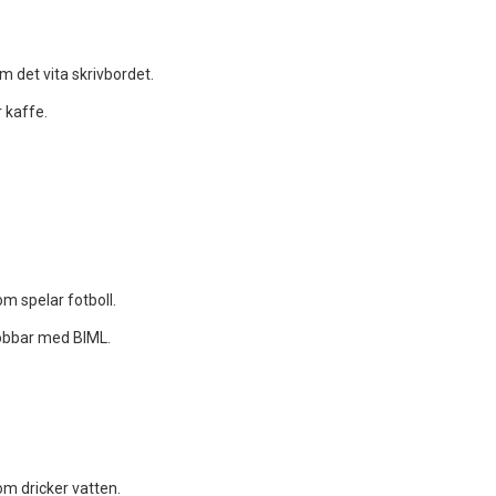
m det vita skrivbordet.
 kaffe.
m spelar fotboll.
jobbar med BIML.
m dricker vatten.