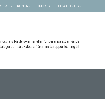
KURSER
KONTAKT
OM OSS
JOBBA HOS OSS
gsplats för de som har eller funderar på att använda
talager som är skalbara från minsta rapportlösning till