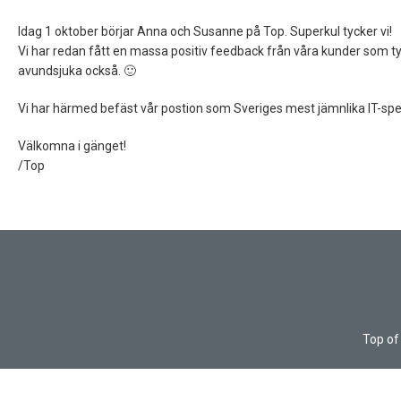
Idag 1 oktober börjar Anna och Susanne på Top. Superkul tycker vi!
Vi har redan fått en massa positiv feedback från våra kunder som tyc
avundsjuka också. 🙂
Vi har härmed befäst vår postion som Sveriges mest jämnlika IT-sp
Välkomna i gänget!
/Top
Top of