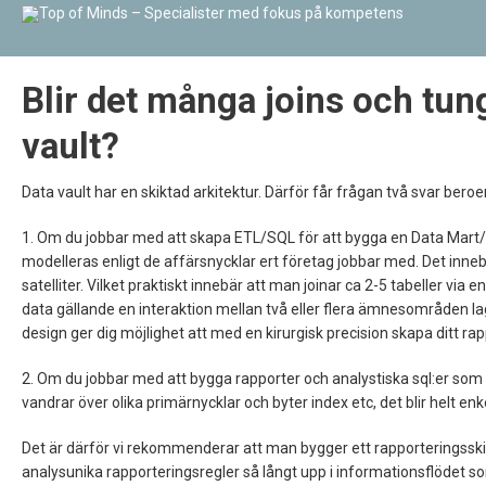
Blir det många joins och tun
vault?
Data vault har en skiktad arkitektur. Därför får frågan två svar beroend
1. Om du jobbar med att skapa ETL/SQL för att bygga en Data Mart/Sta
modelleras enligt de affärsnycklar ert företag jobbar med. Det in
satelliter. Vilket praktiskt innebär att man joinar ca 2-5 tabeller vi
data gällande en interaktion mellan två eller flera ämnesområden lag
design ger dig möjlighet att med en kirurgisk precision skapa ditt rap
2. Om du jobbar med att bygga rapporter och analystiska sql:er som
vandrar över olika primärnycklar och byter index etc, det blir helt en
Det är därför vi rekommenderar att man bygger ett rapporteringsski
analysunika rapporteringsregler så långt upp i informationsflödet so