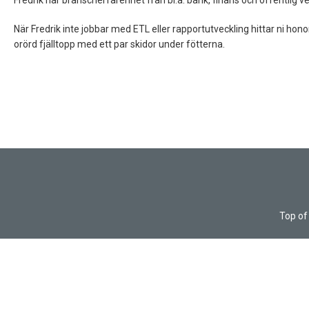
Fredrik har branscherfarenhet från bl.a. bank, finans och offentlig 
När Fredrik inte jobbar med ETL eller rapportutveckling hittar ni ho
orörd fjälltopp med ett par skidor under fötterna.
Top of